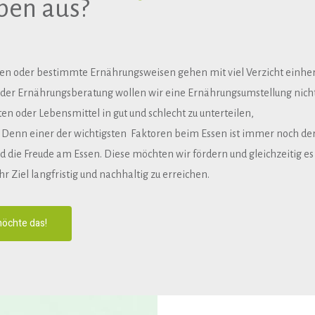
ben aus?
ten
oder
bestimmte
Ernährungsweisen
gehen
mit
viel
Verzicht
einher
der
Ernährungsberatung
wollen
wir
eine
Ernährungsumstellung
nich
ten
oder
Lebensmittel
in
gut
und
schlecht
zu
unterteilen,
. Denn
einer
der
wichtigsten
Faktoren
beim
Essen
ist
immer
noch
de
d
die
Freude
am
Essen.
Diese
möchten
wir
fördern
und
gleichzeitig
es
ihr
Ziel
langfristig
und
nachhaltig
zu
erreichen.
möchte das!