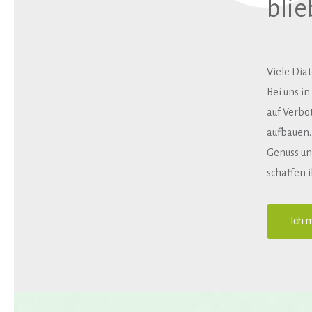
blie
Viele
Diä
Bei
uns
in
auf
Verbo
aufbauen
Genuss
un
schaffen
Ich 
Hit enter to search or ESC to close