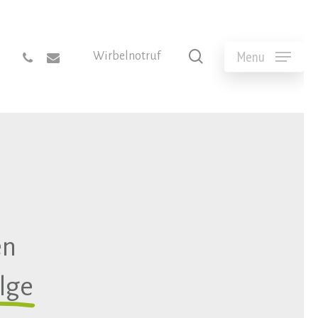
phone
email
Menu
search
Wirbelnotruf
en
olge